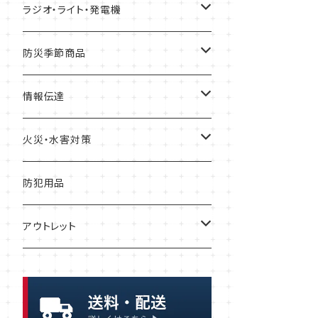
レトルト食品
金具・ストッパー・ワイヤー
トイレテント
ずきん・ヘルメット
緊急避難所
ラジオ・ライト・発電機
リゾット
落下防止
衛生用品
工具
テント
ガソリン缶
防災季節商品
非常食セット
リアカー・避難車
ガソリン携行缶
寒さ対策
情報伝達
暑さ・熱中症対策
一食ボックス
担架
発電機
メモ
火災・水害対策
一食パック
簡易ベッド
充電器・電池
メガホン・拡声器
ボート
防犯用品
インスタント麺
アウトレット
保存水
保存パン
浄水・給水
缶詰