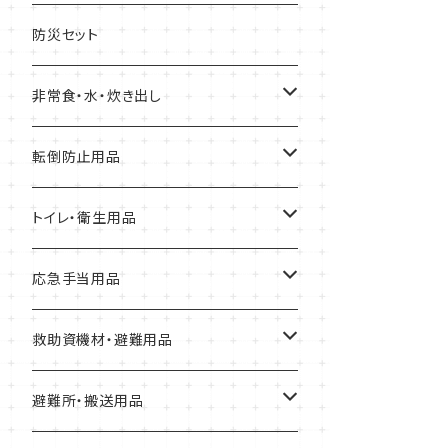
缶詰
防災セット
クッキー、ビスケット
非常食・水・炊き出し
アルファ化米
転倒防止用品
パスタ
耐震マット
トイレ・衛生用品
スープ
転倒防止用具
Letito
応急手当用品
缶詰
ガラス飛散防止フィルム
簡易トイレ
救急セット
救助資機材・避難用品
パン
ブレーカー遮断装置
組み立て式簡易トイレ
止血・包帯・処置用品
非常持出袋
避難所・搬送用品