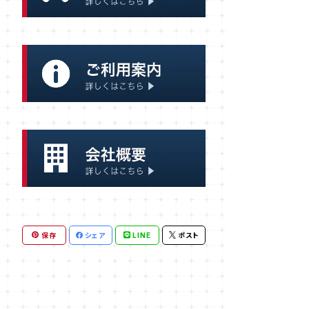
大型タンク
クッキー、ビスケット
炊き出し
おかず
一般調理器具
ごはん
スープ
麺類
保存
シェア
LINE
ポスト