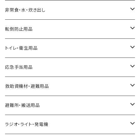
クッキー、ビスケット
非常食・水・炊き出し
アルファ化米
転倒防止用品
パスタ
耐震マット
トイレ・衛生用品
スープ
転倒防止用具
Letito
応急手当用品
缶詰
ガラス飛散防止フィルム
簡易トイレ
救急セット
救助資機材・避難用品
パン
ブレーカー遮断装置
組み立て式簡易トイレ
止血・包帯・処置用品
非常持出袋
避難所・搬送用品
レトルト食品
金具・ストッパー・ワイヤー
トイレテント
ずきん・ヘルメット
緊急避難所
ラジオ・ライト・発電機