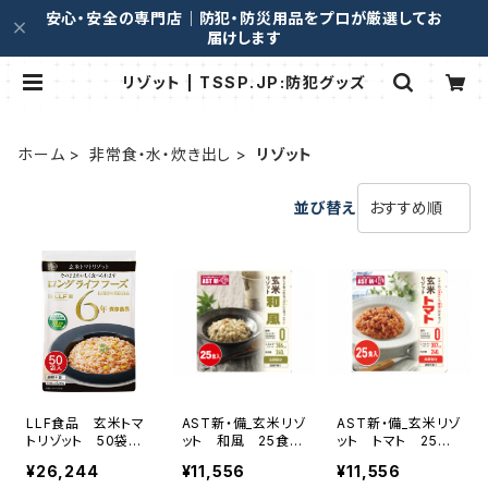
安心・安全の専門店｜防犯・防災用品をプロが厳選してお
届けします
リゾット | TSSP.JP:防犯グッズ
ホーム
非常食・水・炊き出し
リゾット
並び替え
LLF食品 玄米トマ
AST新・備_玄米リゾ
AST新・備_玄米リゾ
トリゾット 50袋
ット 和風 25食入
ット トマト 25食
入 【製造から6年
(0008297)
入(0008298)
¥26,244
¥11,556
¥11,556
保存】(0008557)