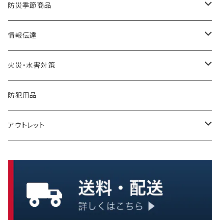
リゾット
落下防止
衛生用品
工具
テント
ガソリン缶
防災季節商品
非常食セット
リアカー・避難車
ガソリン携行缶
寒さ対策
情報伝達
暑さ・熱中症対策
一食ボックス
担架
発電機
メモ
火災・水害対策
一食パック
簡易ベッド
充電器・電池
メガホン・拡声器
ボート
防犯用品
インスタント麺
アウトレット
保存水
保存パン
浄水・給水
缶詰
大型タンク
クッキー、ビスケット