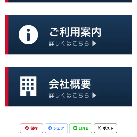
炊き出し
おかず
一般調理器具
ごはん
スープ
麺類
保存
シェア
LINE
ポスト