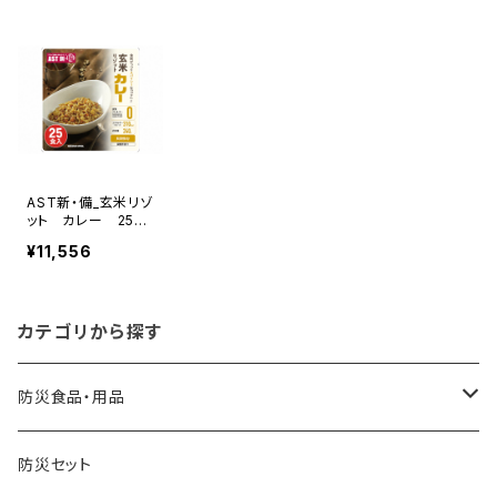
AST新・備_玄米リゾ
ット カレー 25食
入(0008296)
¥11,556
カテゴリから探す
防災食品・用品
缶詰
防災セット