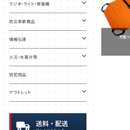
レトルト食品
金具・ストッパー・ワイヤー
トイレテント
ずきん・ヘルメット
緊急避難所
ラジオ・ライト・発電機
リゾット
落下防止
衛生用品
工具
テント
ガソリン缶
防災季節商品
万能ソ
非常食セット
リアカー・避難車
ガソリン携行缶
寒さ対策
情報伝達
暑さ・熱中症対策
一食ボックス
担架
発電機
メモ
火災・水害対策
一食パック
簡易ベッド
充電器・電池
メガホン・拡声器
ボート
防犯用品
インスタント麺
アウトレット
保存水
保存パン
浄水・給水
缶詰