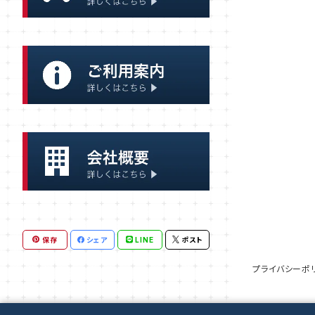
大型タンク
クッキー、ビスケット
炊き出し
おかず
一般調理器具
ごはん
スープ
麺類
保存
シェア
LINE
ポスト
プライバシーポ