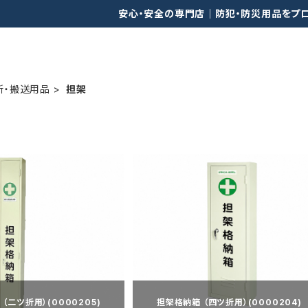
安心・安全の専門店｜防犯・防災用品をプ
所・搬送用品
担架
（二ツ折用）(0000205)
担架格納箱 （四ツ折用）(0000204)