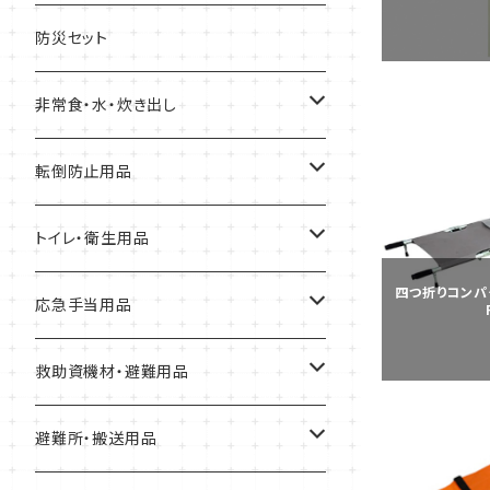
缶詰
防災セット
クッキー、ビスケット
非常食・水・炊き出し
アルファ化米
転倒防止用品
パスタ
耐震マット
トイレ・衛生用品
四つ折りコンパ
スープ
転倒防止用具
Letito
応急手当用品
缶詰
ガラス飛散防止フィルム
簡易トイレ
救急セット
救助資機材・避難用品
パン
ブレーカー遮断装置
組み立て式簡易トイレ
止血・包帯・処置用品
非常持出袋
避難所・搬送用品