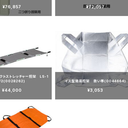
¥76,857
¥72,057
クトストレッチャー担架 LS-1
F2(0028262)
イス型簡易担架 救い帯(0044664)
¥44,000
¥3,053