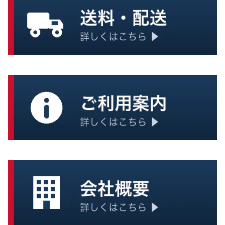
浄水・給水
缶詰
大型タンク
クッキー、ビスケット
炊き出し
おかず
一般調理器具
ごはん
スープ
麺類