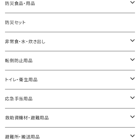
防災食品・用品
缶詰
防災セット
クッキー、ビスケット
非常食・水・炊き出し
アルファ化米
転倒防止用品
パスタ
耐震マット
トイレ・衛生用品
スープ
転倒防止用具
Letito
応急手当用品
缶詰
ガラス飛散防止フィルム
簡易トイレ
救急セット
救助資機材・避難用品
パン
ブレーカー遮断装置
組み立て式簡易トイレ
止血・包帯・処置用品
非常持出袋
避難所・搬送用品