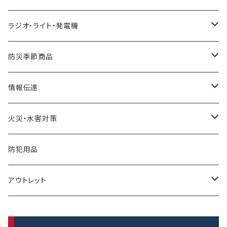
レトルト食品
金具・ストッパー・ワイヤー
トイレテント
ずきん・ヘルメット
緊急避難所
ラジオ・ライト・発電機
リゾット
落下防止
衛生用品
工具
テント
ガソリン缶
防災季節商品
非常食セット
リアカー・避難車
ガソリン携行缶
寒さ対策
情報伝達
暑さ・熱中症対策
一食ボックス
担架
発電機
メモ
火災・水害対策
一食パック
簡易ベッド
充電器・電池
メガホン・拡声器
ボート
防犯用品
インスタント麺
アウトレット
保存水
保存パン