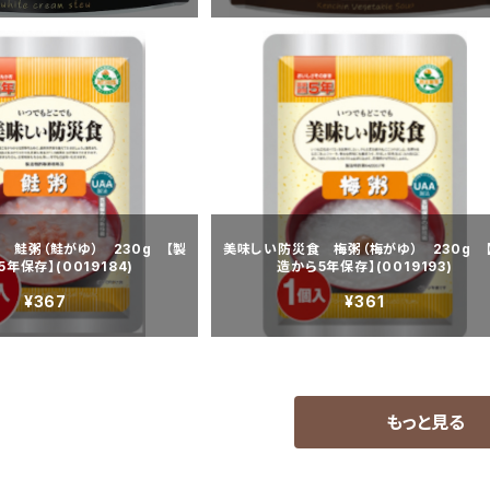
 鮭粥（鮭がゆ） 230g 【製
美味しい防災食 梅粥（梅がゆ） 230g 
年保存】(0019184)
造から5年保存】(0019193)
¥367
¥361
もっと見る