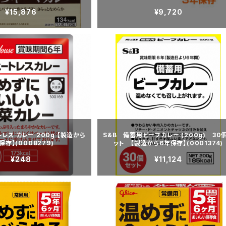
存】(0027395)
¥15,876
¥9,720
トレス カレー 200g 【製造から
S&B 備蓄用ビーフカレー (200g) 30
保存】(0008279)
ット 【製造から6年保存】(0001374)
¥248
¥11,124