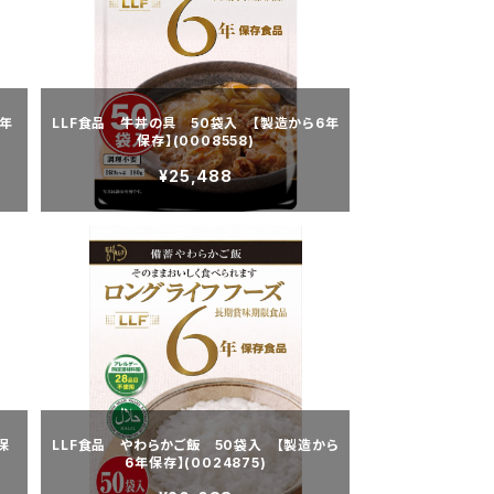
年
LLF食品 牛丼の具 50袋入 【製造から6年
保存】(0008558)
¥25,488
保
LLF食品 やわらかご飯 50袋入 【製造から
6年保存】(0024875)