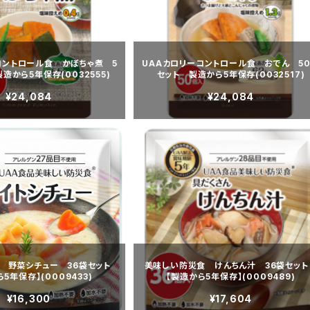
コントロール食 かぼちゃ煮 5
UAAカロリーコントロール食 おでん 5
造から5年保存(0032555)
セット 製造から5年保存(0032517)
¥24,084
¥24,084
 野菜シチュー 36袋セット
美味しい防災食 けんちん汁 36袋セッ
5年保存】(0009433)
【製造から5年保存】(0009489)
¥16,300
¥17,604