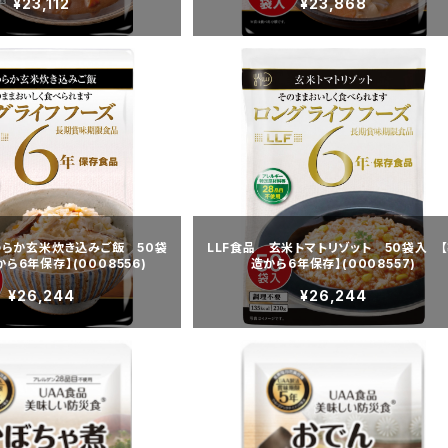
¥23,112
¥23,868
わらか玄米炊き込みご飯 50袋
LLF食品 玄米トマトリゾット 50袋入 
ら6年保存】(0008556)
造から6年保存】(0008557)
¥26,244
¥26,244