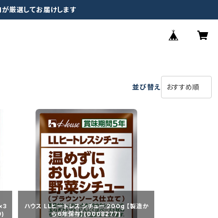
ロが厳選してお届けします
並び替え
×3
ハウス LLヒートレス シチュー 200g 【製造か
)
ら6年保存】(0008277)