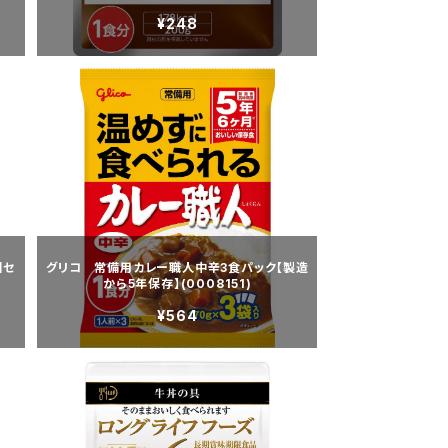
¥248
個セ
グリコ 常備用カレー職人中辛3食パック【製造
から5年保存】(0008151)
¥564