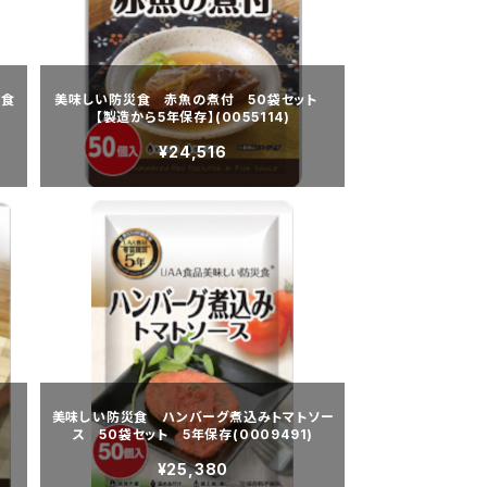
0食
美味しい防災食 赤魚の煮付 50袋セット
【製造から5年保存】(0055114)
¥24,516
ト
美味しい防災食 ハンバーグ煮込みトマトソー
ス 50袋セット 5年保存(0009491)
¥25,380