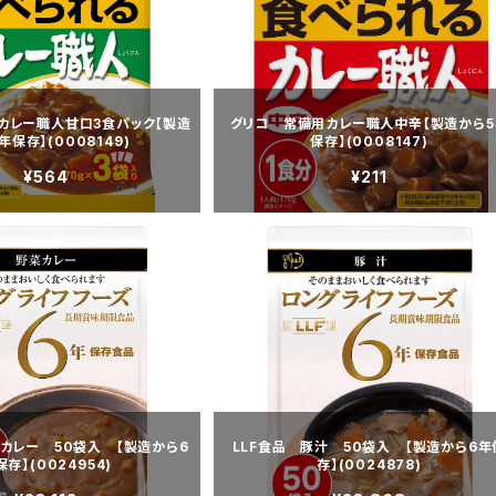
カレー職人甘口3食パック【製造
グリコ 常備用カレー職人中辛【製造から5
年保存】(0008149)
保存】(0008147)
¥564
¥211
菜カレー 50袋入 【製造から6
LLF食品 豚汁 50袋入 【製造から6年
保存】(0024954)
存】(0024878)