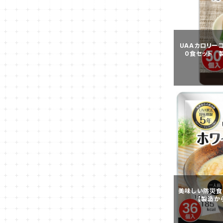
UAAカロリー
0食セット 製
美味しい防災食
【製造から