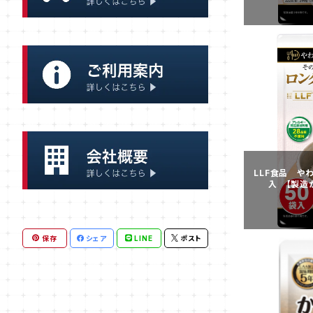
大型タンク
クッキー、ビスケット
炊き出し
おかず
一般調理器具
ごはん
スープ
LLF食品 や
入 【製造か
保存
シェア
LINE
ポスト