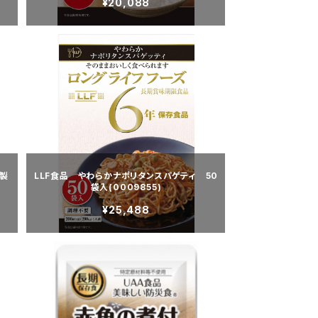
¥20,088
【製
LLF食品 やわらかナポリタンスパゲティ 50
袋入(0009855)
¥25,488