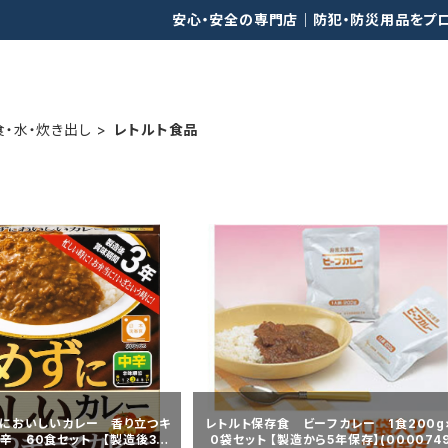
安心・安全の専門店｜防犯・防災用品をプ
食・水・炊き出し
レトルト食品
においしいカレー 香り立つキ
レトルト保存食 ビーフカレー 1食200g
辛 60食セット 【製造後3年
0袋セット 【製造から5年保存】(0000749