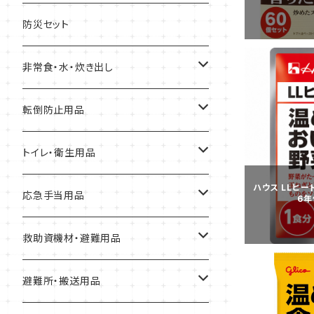
保
缶詰
防災セット
クッキー、ビスケット
非常食・水・炊き出し
アルファ化米
転倒防止用品
パスタ
耐震マット
トイレ・衛生用品
ハウス LLヒー
スープ
転倒防止用具
Letito
応急手当用品
6年
缶詰
ガラス飛散防止フィルム
簡易トイレ
救急セット
救助資機材・避難用品
パン
ブレーカー遮断装置
組み立て式簡易トイレ
止血・包帯・処置用品
非常持出袋
避難所・搬送用品