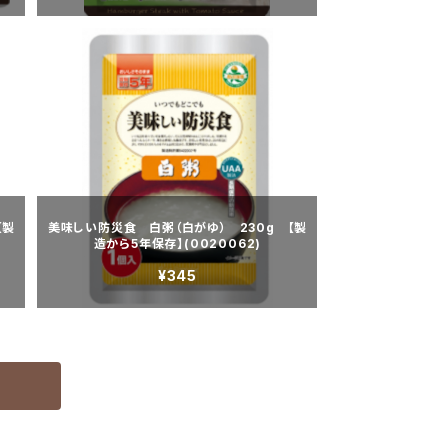
【製
美味しい防災食 白粥（白がゆ） 230g 【製
造から5年保存】(0020062)
¥345