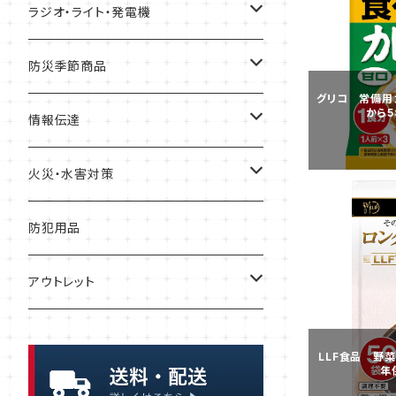
レトルト食品
金具・ストッパー・ワイヤー
トイレテント
ずきん・ヘルメット
緊急避難所
ラジオ・ライト・発電機
リゾット
落下防止
衛生用品
工具
テント
ガソリン缶
防災季節商品
グリコ 常備用
から5
非常食セット
リアカー・避難車
ガソリン携行缶
寒さ対策
情報伝達
暑さ・熱中症対策
一食ボックス
担架
発電機
メモ
火災・水害対策
一食パック
簡易ベッド
充電器・電池
メガホン・拡声器
ボート
防犯用品
インスタント麺
アウトレット
保存水
保存パン
LLF食品 野
年
浄水・給水
缶詰