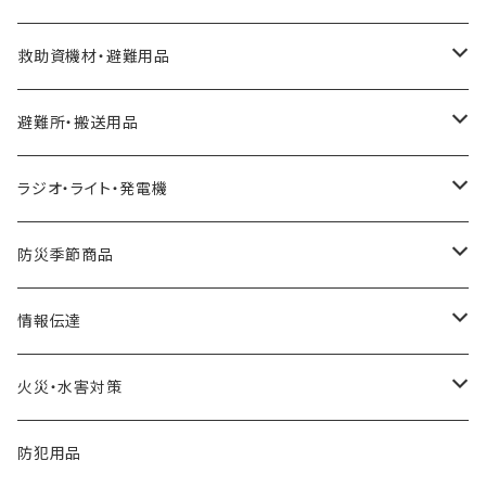
缶詰
ガラス飛散防止フィルム
簡易トイレ
救急セット
救助資機材・避難用品
パン
ブレーカー遮断装置
組み立て式簡易トイレ
止血・包帯・処置用品
非常持出袋
避難所・搬送用品
レトルト食品
金具・ストッパー・ワイヤー
トイレテント
ずきん・ヘルメット
緊急避難所
ラジオ・ライト・発電機
リゾット
落下防止
衛生用品
工具
テント
ガソリン缶
防災季節商品
非常食セット
リアカー・避難車
ガソリン携行缶
寒さ対策
情報伝達
暑さ・熱中症対策
一食ボックス
担架
発電機
メモ
火災・水害対策
一食パック
簡易ベッド
充電器・電池
メガホン・拡声器
ボート
防犯用品