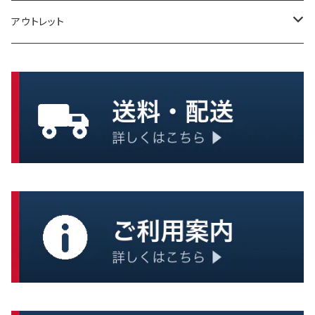
インスタント麺
アウトレット
保存水
保存パン
浄水・給水
缶詰
大型タンク
クッキー、ビスケット
炊き出し
おかず
一般調理器具
ごはん
スープ