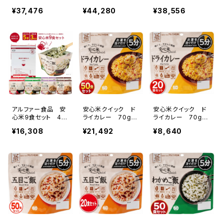
ト(0010187)
セット(0009558)
(0049227)
¥37,476
¥44,280
¥38,556
アルファー食品 安
安心米クイック ド
安心米クイック ド
心米9食セット 4個
ライカレー 70g
ライカレー 70g
入 【製造から5年
50食／箱(000962
20食／箱(000053
¥16,308
¥21,492
¥8,640
保存】(0043779)
5)
4)