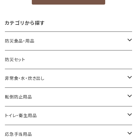
カテゴリから探す
防災食品・用品
缶詰
防災セット
クッキー、ビスケット
非常食・水・炊き出し
アルファ化米
転倒防止用品
パスタ
耐震マット
トイレ・衛生用品
スープ
転倒防止用具
Letito
応急手当用品