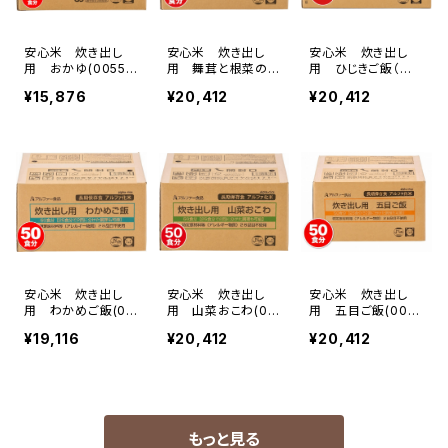
安心米 炊き出し
安心米 炊き出し
安心米 炊き出し
用 おかゆ(00551
用 舞茸と根菜のお
用 ひじきご飯（玄
29)
こわ（玄米入り）(00
米入り）(0000530)
¥15,876
¥20,412
¥20,412
00529)
安心米 炊き出し
安心米 炊き出し
安心米 炊き出し
用 わかめご飯(00
用 山菜おこわ(00
用 五目ご飯(004
43776)
43774)
3773)
¥19,116
¥20,412
¥20,412
もっと見る