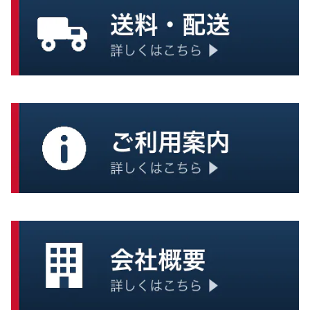
浄水・給水
缶詰
大型タンク
クッキー、ビスケット
炊き出し
おかず
一般調理器具
ごはん
スープ
麺類