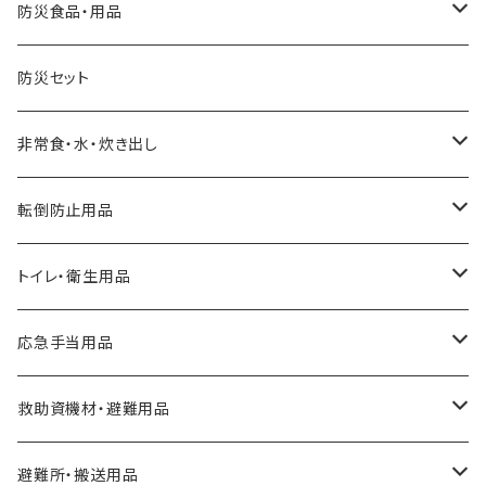
防災食品・用品
缶詰
防災セット
クッキー、ビスケット
非常食・水・炊き出し
アルファ化米
転倒防止用品
パスタ
耐震マット
トイレ・衛生用品
スープ
転倒防止用具
Letito
応急手当用品
缶詰
ガラス飛散防止フィルム
簡易トイレ
救急セット
救助資機材・避難用品
パン
ブレーカー遮断装置
組み立て式簡易トイレ
止血・包帯・処置用品
非常持出袋
避難所・搬送用品