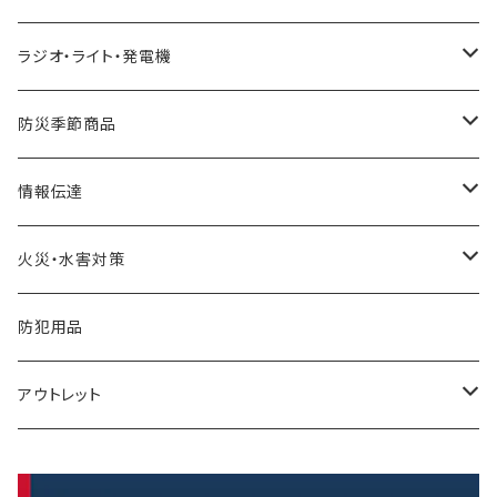
レトルト食品
金具・ストッパー・ワイヤー
トイレテント
ずきん・ヘルメット
緊急避難所
ラジオ・ライト・発電機
リゾット
落下防止
衛生用品
工具
テント
ガソリン缶
防災季節商品
非常食セット
リアカー・避難車
ガソリン携行缶
寒さ対策
情報伝達
暑さ・熱中症対策
一食ボックス
担架
発電機
メモ
火災・水害対策
一食パック
簡易ベッド
充電器・電池
メガホン・拡声器
ボート
防犯用品
インスタント麺
アウトレット
保存水
保存パン