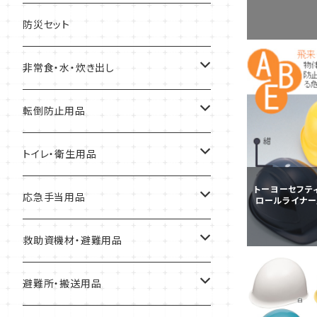
缶詰
防災セット
クッキー、ビスケット
非常食・水・炊き出し
アルファ化米
転倒防止用品
パスタ
耐震マット
トイレ・衛生用品
トーヨーセフテ
スープ
転倒防止用具
Letito
応急手当用品
ロールライナー入
缶詰
ガラス飛散防止フィルム
簡易トイレ
救急セット
救助資機材・避難用品
パン
ブレーカー遮断装置
組み立て式簡易トイレ
止血・包帯・処置用品
非常持出袋
避難所・搬送用品