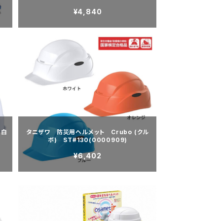
¥4,840
 白
タニザワ 防災用ヘルメット Crubo (クル
ボ) ST#130(0000909)
¥6,402