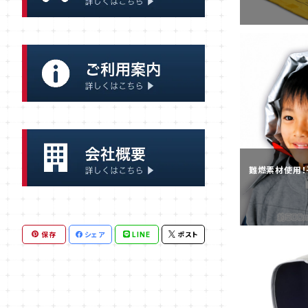
大型タンク
クッキー、ビスケット
炊き出し
おかず
一般調理器具
ごはん
スープ
難燃素材使用！
麺類
保存
シェア
LINE
ポスト