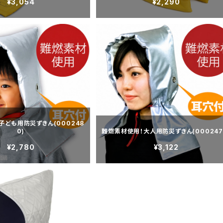
¥3,054
¥2,290
子ども用防災ずきん(000248
0)
難燃素材使用！大人用防災ずきん(000247
¥2,780
¥3,122