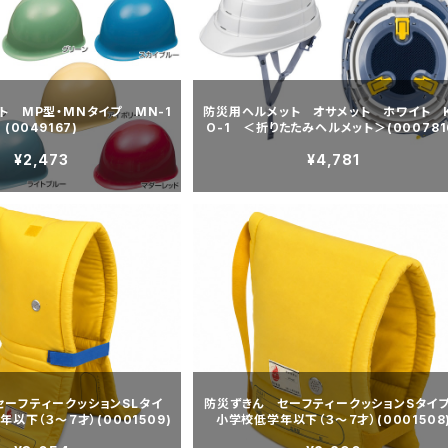
ト MP型・MNタイプ MN-1
防災用ヘルメット オサメット ホワイト 
(0049167)
O-1 ＜折りたたみヘルメット＞(000781
¥2,473
¥4,781
セーフティークッションSLタイ
防災ずきん セーフティークッションSタ
以下（３〜７才）(0001509)
小学校低学年以下（３〜７才）(0001508