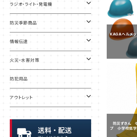
レトルト食品
金具・ストッパー・ワイヤー
トイレテント
ずきん・ヘルメット
緊急避難所
ラジオ・ライト・発電機
リゾット
落下防止
衛生用品
工具
テント
ガソリン缶
防災季節商品
KAGAヘルメッ
非常食セット
リアカー・避難車
ガソリン携行缶
寒さ対策
情報伝達
暑さ・熱中症対策
一食ボックス
担架
発電機
メモ
火災・水害対策
一食パック
簡易ベッド
充電器・電池
メガホン・拡声器
ボート
防犯用品
インスタント麺
アウトレット
保存水
保存パン
防災ずきん 
プ 小学校低学年
浄水・給水
缶詰