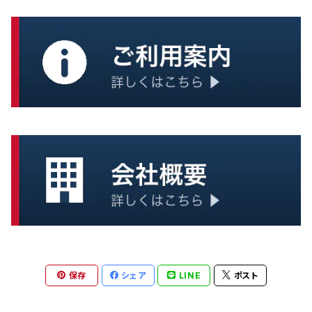
炊き出し
おかず
一般調理器具
ごはん
スープ
麺類
保存
シェア
LINE
ポスト