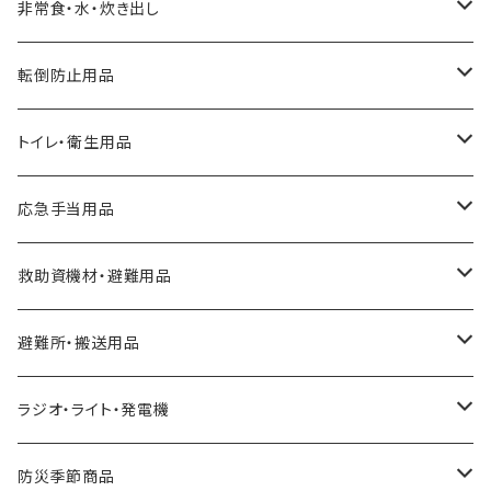
クッキー、ビスケット
非常食・水・炊き出し
アルファ化米
転倒防止用品
パスタ
耐震マット
トイレ・衛生用品
スープ
転倒防止用具
Letito
応急手当用品
缶詰
ガラス飛散防止フィルム
簡易トイレ
救急セット
救助資機材・避難用品
パン
ブレーカー遮断装置
組み立て式簡易トイレ
止血・包帯・処置用品
非常持出袋
避難所・搬送用品
レトルト食品
金具・ストッパー・ワイヤー
トイレテント
ずきん・ヘルメット
緊急避難所
ラジオ・ライト・発電機
リゾット
落下防止
衛生用品
工具
テント
ガソリン缶
防災季節商品