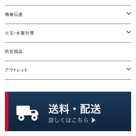
非常食セット
リアカー・避難車
ガソリン携行缶
寒さ対策
情報伝達
暑さ・熱中症対策
一食ボックス
担架
発電機
メモ
火災・水害対策
一食パック
簡易ベッド
充電器・電池
メガホン・拡声器
ボート
防犯用品
インスタント麺
アウトレット
保存水
保存パン
浄水・給水
缶詰
大型タンク
クッキー、ビスケット