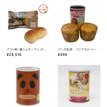
アスト新・備シュガーブレッド
パンの缶詰 パンですよ！レーズ
プレーン 50袋/箱（000685
ン味 1缶（2個入） 【製造から5
¥24,516
¥399
4）
年保存】（0003054）